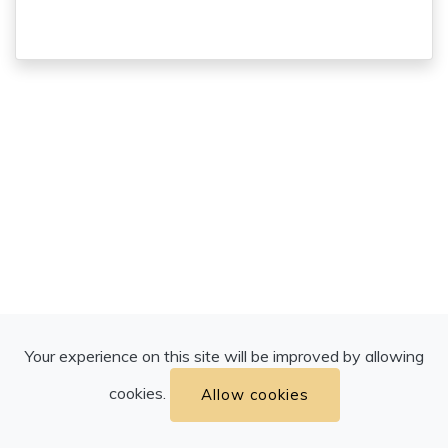
Your experience on this site will be improved by allowing
Copyright ©
2026 HB Restaurant Kaufbeuren. All Rights
cookies.
Allow cookies
Reserved.
Softwareversion:
WYSSHOP 4.0.0